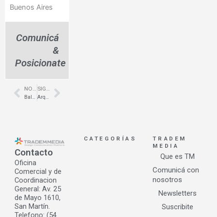
Buenos Aires
Comunicá
&
Posicionate
NOTA ANTERIOR
SIGUIENTE NOTA
Prev
Next
Baldosas en Piedra Paris para exteriores – Ar Martineau
Arquitectura comercial en Shoppings – Lázaro Unicenter – GRC Arq. Comercial
CATEGORÍAS
TRADEM
MEDIA
Contacto
Que es TM
Oficina
Comunicá con
Comercial y de
nosotros
Coordinacion
General: Av. 25
Newsletters
de Mayo 1610,
San Martín.
Suscribite
Telefono: (54