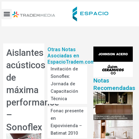
Ir
al
contenido
Otras Notas
Aislantes
Asociadas en
EspacioTradem.com
acústicos
Invitación de
de
Sonoflex:
Notas
Jornada de
Recomendadas
máxima
Capacitación
Técnica
performance
Fonac presente
–
en
Sonoflex
Expovivienda –
Batimat 2010