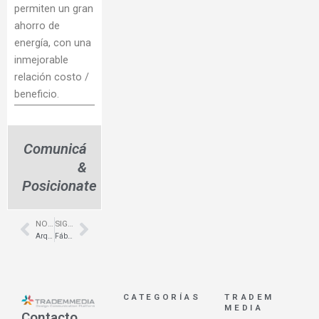
permiten un gran
ahorro de
energía, con una
inmejorable
relación costo /
beneficio.
Comunicá
&
Posicionate
NOTA ANTERIOR
SIGUIENTE NOTA
Prev
Next
Arquitectura de locales comerciales – La Espumería – Zona IV
Fábrica de revestimientos anti-humedad en Luján – Hidroseco
CATEGORÍAS
TRADEM
MEDIA
Contacto