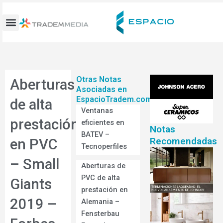
Ir
al
contenido
Otras Notas
Aberturas
Asociadas en
EspacioTradem.com
de alta
Ventanas
prestación
eficientes en
Notas
BATEV –
Recomendadas
en PVC
Tecnoperfiles
– Small
Aberturas de
PVC de alta
Giants
prestación en
2019 –
Alemania –
Fensterbau