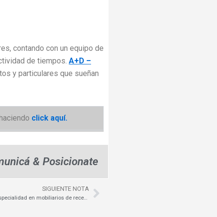
res, contando con un equipo de
ectividad de tiempos.
A+D –
ctos y particulares que sueñan
haciendo
click aquí.
unicá & Posicionate
SIGUIENTE NOTA
Next
MOBEL ART S.A. – Especialidad en mobiliarios de recepción