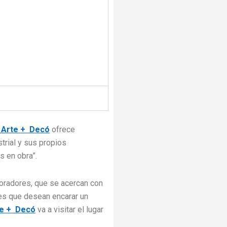
 Arte + Decó
ofrece
trial y sus propios
s en obra”.
coradores, que se acercan con
res que desean encarar un
te + Decó
va a visitar el lugar