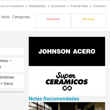
cá con nosotros
Newsletters
Suscribite
Formá Parte
Contacto
Inicio
Categorías
entas –
D
góndolas
 + Deco
Notas Recomendadas